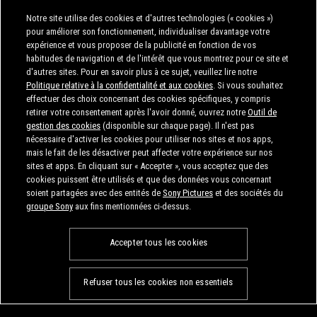
Notre site utilise des cookies et d'autres technologies (« cookies »)
pour améliorer son fonctionnement, individualiser davantage votre
expérience et vous proposer de la publicité en fonction de vos
habitudes de navigation et de l'intérêt que vous montrez pour ce site et
d'autres sites. Pour en savoir plus à ce sujet, veuillez lire notre
Politique relative à la confidentialité et aux cookies
. Si vous souhaitez
effectuer des choix concernant des cookies spécifiques, y compris
retirer votre consentement après l'avoir donné, ouvrez notre
Outil de
gestion des cookies
(disponible sur chaque page). Il n'est pas
S'INSCRIRE
REGARDER LA BANDE-ANNONCE
nécessaire d'activer les cookies pour utiliser nos sites et nos apps,
mais le fait de les désactiver peut affecter votre expérience sur nos
sites et apps. En cliquant sur « Accepter », vous acceptez que des
cookies puissent être utilisés et que des données vous concernant
soient partagées avec des entités de
Sony Pictures
et des sociétés du
ACHETER DES BILLETS
groupe Sony
aux fins mentionnées ci-dessus.
Accepter tous les cookies
POLITIQUE DE CONFIDENTIALITÉ
CONDITIONS D'UTILISATION
CONSENTEMENT AUX COOKIES
Refuser tous les cookies non essentiels
CRÉDITS
© 2026 SONY PICTURES DIGITAL PRODUCTIONS INC. TOUS DROITS
RÉSERVÉS.